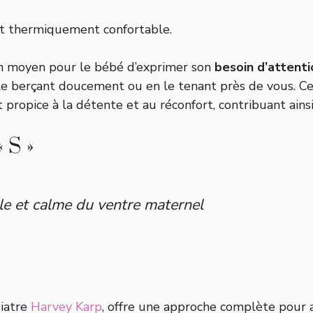
ent thermiquement confortable.
un moyen pour le bébé d’exprimer son
besoin d’attenti
n le berçant doucement ou en le tenant près de vous. 
ropice à la détente et au réconfort, contribuant ainsi
 S »
le et calme du ventre maternel
diatre
Harvey Karp
, offre une approche complète pour a