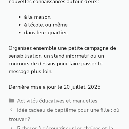
nouvelles connaissances autour d’eux :
à la maison,
à l’école, ou même
dans leur quartier.
Organisez ensemble une petite campagne de
sensibilisation, un stand informatif ou un
concours de dessins pour faire passer le
message plus loin.
Dernière mise à jour le 20 juillet, 2025
Catégories
Activités éducatives et manuelles
Idée cadeau de baptême pour une fille : où
trouver ?
5 choses à découvrir sur les chaînes et la